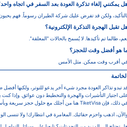
ل يمكنني إلغاء تذكرة العودة بعد السفر في اتجاه واحد؟
التأكيد، ولكن قد تفرض عليك شركة الطيران رسوماً. فهم يحبون
ل تقبل الهجرة التذكرة الإلكترونية؟
عم، طالما تم تأكيدها. لا يُسمح بالحالات "المعلقة".
ا هو أفضل وقت للحجز؟
ي أقرب وقت ممكن. مثل الأمس
لخاتمة
د تبدو تذاكر العودة مجرد شيء آخر يدعو للتوتر، ولكنها أفضل
لى اجتياز التأشيرات والهجرة والتخطيط دون عوائق. وإذا كنت 
ذلك، فإن TiketVisa هنا من أجلك مع حلول حجز سريعة وبأسعار معقولة.
الآن، اذهب واحزم حقائبك. المغامرة في انتظارك! ولا تنسى الو
ل تحتاج إلى المزيد من التحديثات؟ تابعنا على وسائل التواصل ا