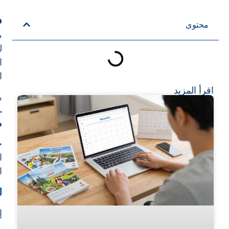
م
محتوى
م
ل
ا
ا
اقرأ المزيد
ه
م
ح
ا
ا
ل
إ