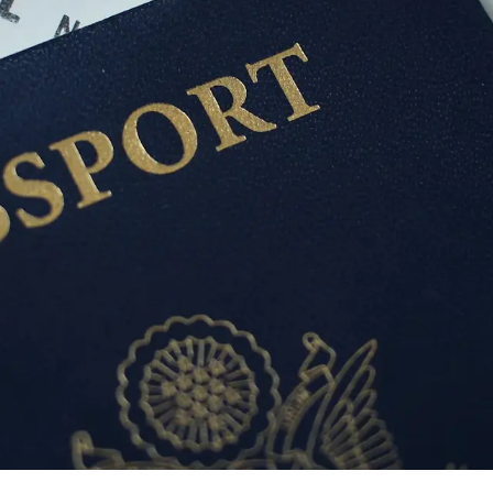
ات
يدعم
كن تابعاً
حجز الفندق
AR