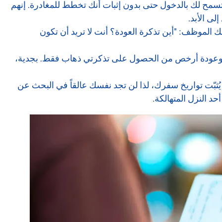
 تسمح لك بالدخول حتى بدون إثبات أنك تخطط للمغادرة. إنهم
لى الأبد.
الموظف: "أين تذكرة العودة؟ أنت لا تريد أن تكون
 وعودة أرخص من الحصول على تذكرتي ذهاب فقط. بجدية،
بّت تواريخ سفرك، لذا لن تجد نفسك عالقاً في البحث عن
د النزل المتهالكة.