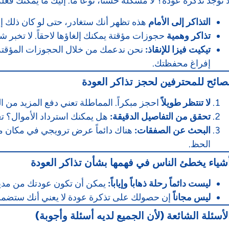
ا توجد تذكرة عودة؟ لا مشكلة حسناً، نوعاً ما. إليك ما يمكنك فعله
التذاكر إلى الأمام
هذه تظهر أنك ستغادر، حتى لو كان ذلك إل
تذاكر وهمية
حجوزات مؤقتة يمكنك إلغاؤها لاحقاً. لا تخبر ش
تيكيت فيزا للإنقاذ:
نحن ندعمك من خلال الحجوزات المؤقتة لر
إفراغ محفظتك.
صائح للمحترفين لحجز تذاكر العودة
لا تنتظر طويلاً
احجز مبكراً. المماطلة تعني دفع المزيد من الم
تحقق من التفاصيل الدقيقة:
هل يمكنك استرداد الأموال؟ تغ
البحث عن الصفقات:
هناك دائماً عرض ترويجي في مكان ما. 
الحظ.
شياء يخطئ الناس في فهمها بشأن تذاكر العودة
ليست دائماً رحلة ذهاباً وإياباً:
يمكن أن تكون عودتك من مدينة
ليس مجاناً
إن حصولك على تذكرة عودة لا يعني أنك ستضمن د
لأسئلة الشائعة (لأن الجميع لديه أسئلة وأجوبة)