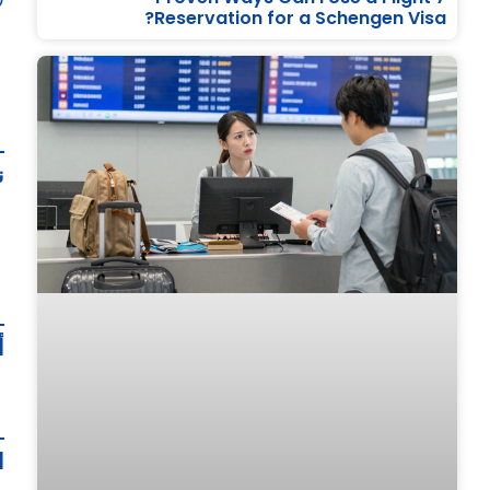
ل
Reservation for a Schengen Visa?
ن
أ
ا