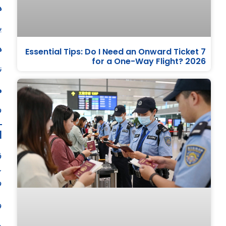
ه
ب
ه
7 Essential Tips: Do I Need an Onward Ticket
for a One-Way Flight? 2026
ن
م
ف
ا
ق
ع
في 
و
ه