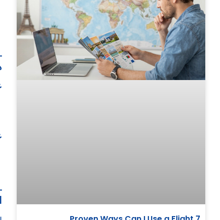
ه
ع
ع
ا
7 Proven Ways Can I Use a Flight