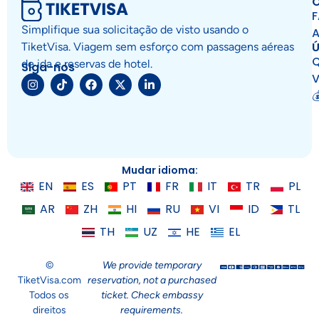
O
Simplifique sua solicitação de visto usando o
A
Ú
TiketVisa. Viagem sem esforço com passagens aéreas
de ida e reservas de hotel.
Siga-nos
V

Mudar idioma:
EN
ES
PT
FR
IT
TR
PL
AR
ZH
HI
RU
VI
ID
TL
TH
UZ
HE
EL
©
We provide temporary
TiketVisa.com
reservation, not a purchased
Todos os
ticket. Check embassy
direitos
requirements.