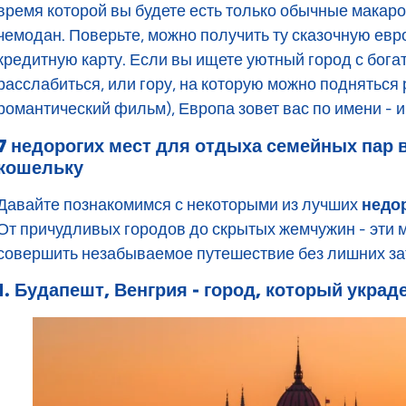
время которой вы будете есть только обычные макаро
чемодан. Поверьте, можно получить ту сказочную ев
кредитную карту. Если вы ищете уютный город с бога
расслабиться, или гору, на которую можно подняться р
романтический фильм), Европа зовет вас по имени - и
7 недорогих мест для отдыха семейных пар в
кошельку
Давайте познакомимся с некоторыми из лучших
недор
От причудливых городов до скрытых жемчужин - эти м
совершить незабываемое путешествие без лишних за
1. Будапешт, Венгрия - город, который украд