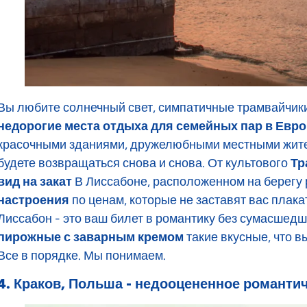
Вы любите солнечный свет, симпатичные трамвайчики
недорогие места отдыха для семейных пар в Евр
красочными зданиями, дружелюбными местными жит
будете возвращаться снова и снова. От культового
Тр
вид на закат
В Лиссабоне, расположенном на берегу ре
настроения
по ценам, которые не заставят вас плака
Лиссабон - это ваш билет в романтику без сумасшедши
пирожные с заварным кремом
такие вкусные, что в
Все в порядке. Мы понимаем.
4. Краков, Польша - недооцененное романти