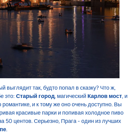
й выглядит так, будто попал в сказку? Что ж,
е это:
Старый город
, магический
Карлов мост
, и
о романтике, и к тому же оно очень доступно. Вы
тривая красивые парки и попивая холодное пиво
за 50 центов. Серьезно, Прага - один из лучших
опе
.