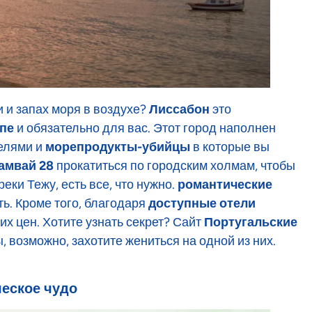
 и запах моря в воздухе?
Лиссабон
это
опе
и обязательно для вас. Этот город наполнен
елями и
морепродукты-убийцы
в которые вы
амвай 28
прокатиться по городским холмам, чтобы
ки Тежу, есть все, что нужно.
романтические
ть. Кроме того, благодаря
доступные отели
х цен. Хотите узнать секрет? Сайт
Португальские
ы, возможно, захотите жениться на одной из них.
ческое чудо