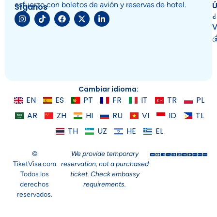
Ú
esfuerzo con boletos de avión y reservas de hotel.
Síganos
¿
V

Cambiar idioma:
EN
ES
PT
FR
IT
TR
PL
AR
ZH
HI
RU
VI
ID
TL
TH
UZ
HE
EL
©
We provide temporary
TiketVisa.com
reservation, not a purchased
Todos los
ticket. Check embassy
derechos
requirements.
reservados.