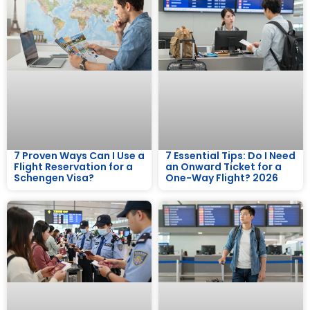
7 Proven Ways Can I Use a
7 Essential Tips: Do I Need
Flight Reservation for a
an Onward Ticket for a
Schengen Visa?
One-Way Flight? 2026