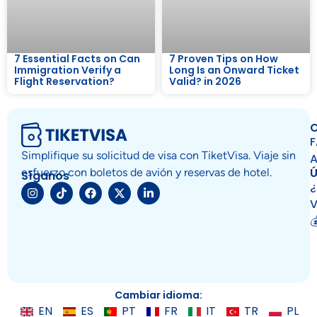
7 Essential Facts on Can
7 Proven Tips on How
Immigration Verify a
Long Is an Onward Ticket
Flight Reservation?
Valid? in 2026
O
Simplifique su solicitud de visa con TiketVisa. Viaje sin
Ú
esfuerzo con boletos de avión y reservas de hotel.
Síganos
¿
V

Cambiar idioma:
EN
ES
PT
FR
IT
TR
PL