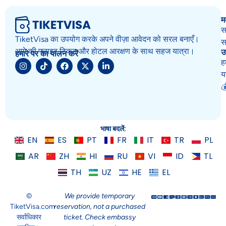
म
स
TiketVisa का उपयोग करके अपने वीज़ा आवेदन को सरल बनाएँ।
स
उ
आगे की फ्लाइट टिकट और होटल आरक्षण के साथ सहज यात्रा।
हमारे पर का पालन करें
ह
य

भाषा बदलें:
EN
ES
PT
FR
IT
TR
PL
AR
ZH
HI
RU
VI
ID
TL
TH
UZ
HE
EL
©
We provide temporary
TiketVisa.com
reservation, not a purchased
सर्वाधिकार
ticket. Check embassy