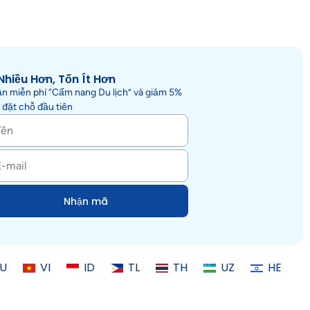
Nhiều Hơn, Tốn Ít Hơn
n miễn phí “Cẩm nang Du lịch” và giảm 5%
 đặt chỗ đầu tiên
Nhận mã
U
VI
ID
TL
TH
UZ
HE