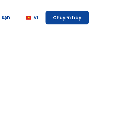
 sạn
VI
Chuyến bay