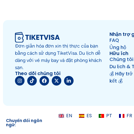
Nhận trợ 
FAQ
Đơn giản hóa đơn xin thị thực của bạn
Ủng hộ
Hữu ích
bằng cách sử dụng TiketVisa. Du lịch dễ
Chúng tôi 
dàng với vé máy bay và đặt phòng khách
Du lịch & 
sạn.
Theo dõi chúng tôi
💰 Hãy trở
kết 💰
EN
ES
PT
FR
Chuyển đổi ngôn
ngữ: