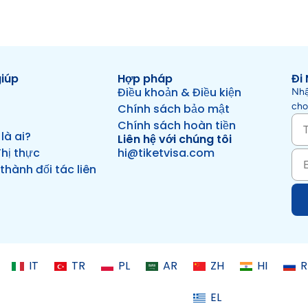
giúp
Hợp pháp
Đi 
Điều khoản & Điều kiện
Nhậ
cho
Chính sách bảo mật
Chính sách hoàn tiền
là ai?
Liên hệ với chúng tôi
Thị thực
hi@tiketvisa.com
 thành đối tác liên
IT
TR
PL
AR
ZH
HI
R
EL