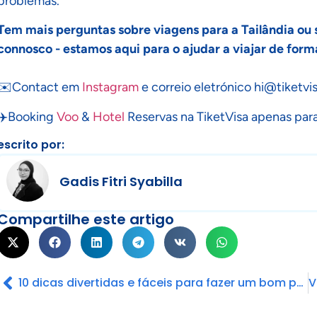
problemas.
Tem mais perguntas sobre viagens para a Tailândia ou 
connosco - estamos aqui para o ajudar a viajar de form
✉️Contact em
Instagram
e correio eletrónico
hi@tiketvi
✈️Booking
Voo
&
Hotel
Reservas na TiketVisa apenas para
escrito por:
Gadis Fitri Syabilla
Compartilhe este artigo
10 dicas divertidas e fáceis para fazer um bom pedido de visto Schengen