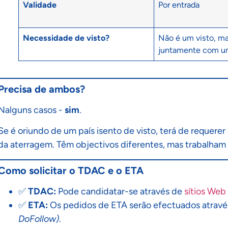
Validade
Por entrada
Necessidade de visto?
Não é um visto, ma
juntamente com um
Precisa de ambos?
Nalguns casos -
sim
.
Se é oriundo de um país isento de visto, terá de requerer
da aterragem. Têm objectivos diferentes, mas trabalham
Como solicitar o TDAC e o ETA
✅
TDAC:
Pode candidatar-se através de
sítios Web 
✅
ETA:
Os pedidos de ETA serão efectuados atrav
DoFollow)
.