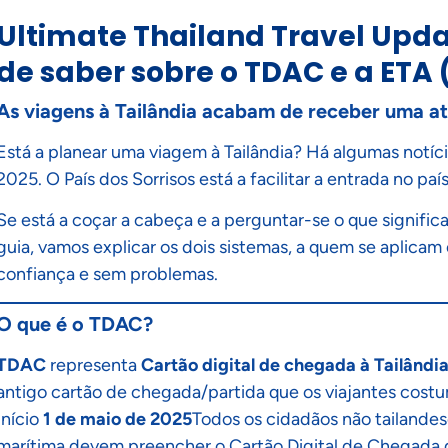
Ultimate Thailand Travel Upda
de saber sobre o TDAC e a ETA (
As viagens à Tailândia acabam de receber uma at
Está a planear uma viagem à Tailândia? Há algumas notíci
2025. O País dos Sorrisos está a facilitar a entrada no pa
Se está a coçar a cabeça e a perguntar-se o que signifi
guia, vamos explicar os dois sistemas, a quem se aplicam 
confiança e sem problemas.
O que é o TDAC?
TDAC
representa
Cartão digital de chegada à Tailândi
antigo cartão de chegada/partida que os viajantes cost
Início
1 de maio de 2025
Todos os cidadãos não tailandese
marítima devem preencher o Cartão Digital de Chegada d